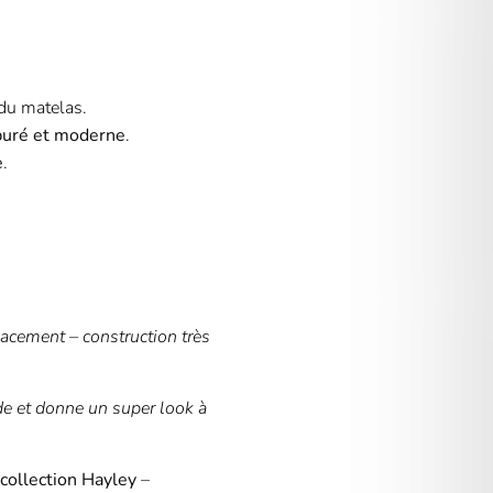
du matelas.
puré et moderne
.
e
.
acement – construction très
lide et donne un super look à
 collection Hayley
–