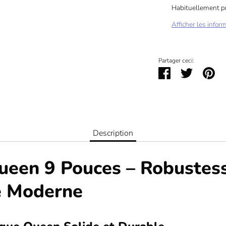
Habituellement pr
Afficher les infor
Partager ceci:
Partager
Tweeter
Épi
Description
een 9 Pouces – Robustesse
e Moderne