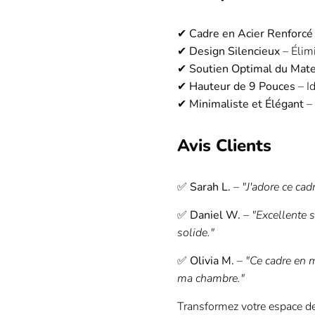
✔
Cadre en Acier Renforcé
✔
Design Silencieux
– Élim
✔
Soutien Optimal du Mate
✔
Hauteur de 9 Pouces
– I
✔
Minimaliste et Élégant
– 
Avis Clients
✅
Sarah L.
–
"J'adore ce cad
✅
Daniel W.
–
"Excellente 
solide."
✅
Olivia M.
–
"Ce cadre en m
ma chambre."
Transformez votre espace d