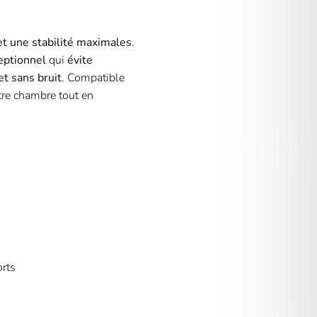
 et une stabilité maximales
.
eptionnel
qui
évite
et sans bruit
. Compatible
otre chambre tout en
orts