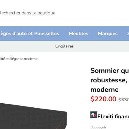
he
her
e
ièges d'auto et Poussettes
Meubles
Marques
Circulaires
lité et élégance moderne
Sommier qu
robustesse, 
moderne
Pri
$220.00
$330
rég
Flexiti fina
Boobeyeh