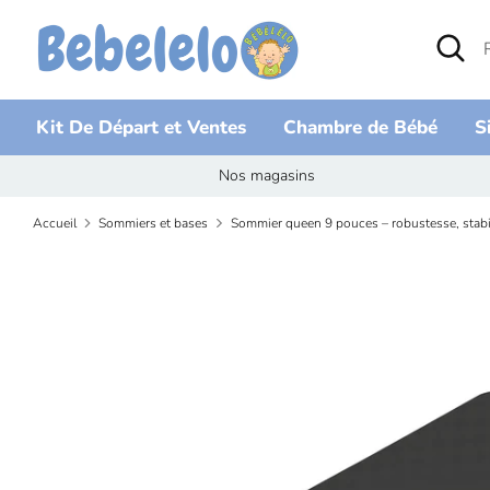
Passer
Recherc
Recherc
au
dans
contenu
la
boutiqu
Kit De Départ et Ventes
Chambre de Bébé
S
Nos magasins
Accueil
Sommiers et bases
Sommier queen 9 pouces – robustesse, stabi