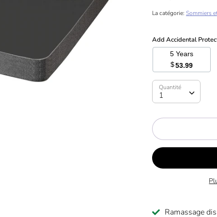
La catégorie:
Sommiers e
Add Accidental Protec
5 Years
$
53.99
Quantité
Quantité
1
Pl
Ramassage dis