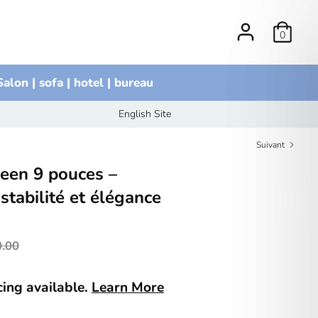
0
Salon | sofa | hotel | bureau
English Site
Suivant
een 9 pouces –
stabilité et élégance
x
.00
ulier
ncing available.
Learn More