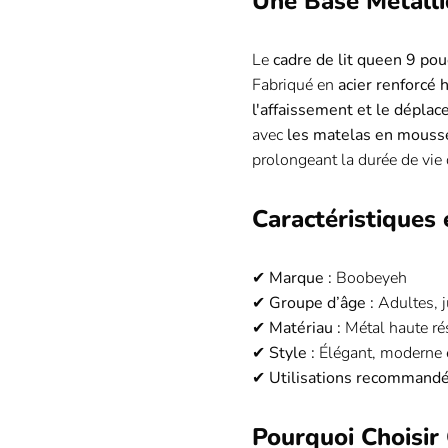
Une Base Métalli
Le
cadre de lit queen 9 pou
Fabriqué en
acier renforcé 
l'affaissement et le dépla
avec
les matelas en mousse
prolongeant la durée de vie 
Caractéristiques
✔
Marque :
Boobeyeh
✔
Groupe d’âge :
Adultes, j
✔
Matériau :
Métal haute ré
✔
Style :
Élégant, moderne e
✔
Utilisations recommandé
Pourquoi Choisir 