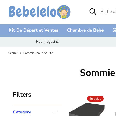
Passer
Recherche
Rechercher
au
dans
contenu
la
boutique
Kit De Départ et Ventes
Chambre de Bébé
S
Nos magasins
Accueil
Sommier pour Adulte
Sommier
Filters
En solde
Category