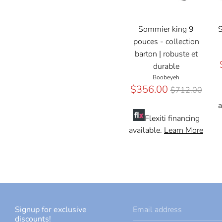
Sommier king 9
S
pouces - collection
barton | robuste et
durable
Boobeyeh
Prix
$356.00
$712.00
régulier
a
Flexiti financing
available.
Learn More
Signup for exclusive
Email address
discounts!