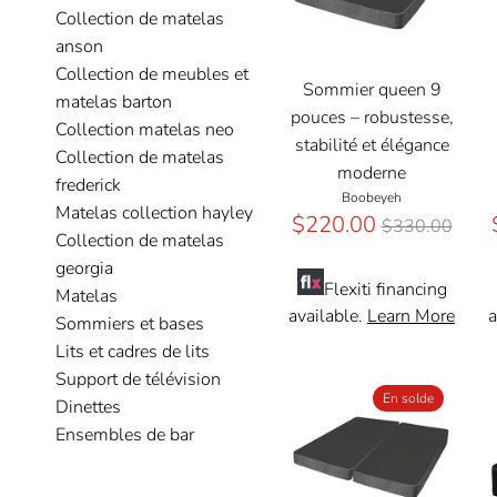
Collection de matelas
anson
Collection de meubles et
Sommier queen 9
matelas barton
pouces – robustesse,
Collection matelas neo
stabilité et élégance
Collection de matelas
moderne
frederick
Boobeyeh
Matelas collection hayley
Prix
$220.00
$330.00
Collection de matelas
régulier
georgia
Flexiti financing
Matelas
available.
Learn More
a
Sommiers et bases
Lits et cadres de lits
Support de télévision
En solde
Dinettes
Ensembles de bar