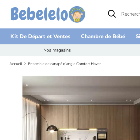
Passer
Recherche
Rechercher
au
dans
contenu
la
boutique
Kit De Départ et Ventes
Chambre de Bébé
S
Nos magasins
Accueil
Ensemble de canapé d’angle Comfort Haven