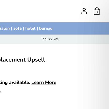
0
Salon | sofa | hotel | bureau
English Site
placement Upsell
ncing available.
Learn More
e