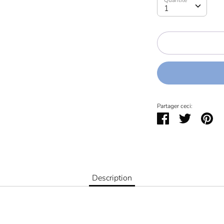
1
Partager ceci:
Partager
Tweeter
Épi
Description