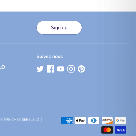
Sign up
Suivez nous
LO
Méthodes
RIÈRE CHEZ BEBELELO
de
paiement