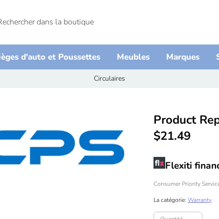
he
her
e
ièges d'auto et Poussettes
Meubles
Marques
Circulaires
Product Re
$21.49
Flexiti fina
Consumer Priority Servic
La catégorie:
Warranty
Quantité
Quantité