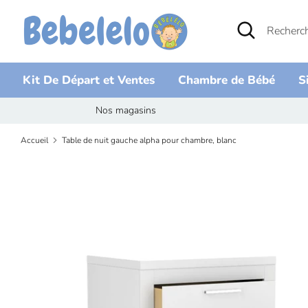
Passer
Recherche
Rechercher
au
dans
contenu
la
boutique
Kit De Départ et Ventes
Chambre de Bébé
S
Nos magasins
Accueil
Table de nuit gauche alpha pour chambre, blanc